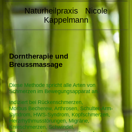
Naturheilpraxis Nicole
Kappelmann
Dorntherapie und
Breussmassage
Diese Methode spricht alle Arten von
Schmerzen im Bewegungsapparat an.
Indiziert bei Rückenschmerzen,
Morbus Becherew, Arthrosen, Schulter-Arm-
Syndrom, HWS-Syndrom, Kopfschmerzen,
Herzrhythmusstörungen, Migräne,
Knieschmerzen, Schwindel,