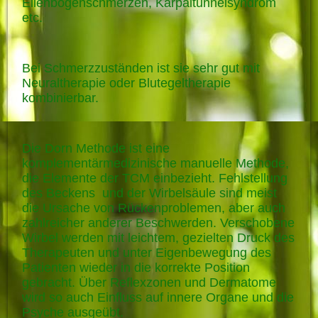
Ellenbogenschmerzen, Karpaltunnelsyndrom
etc.
Bei Schmerzzuständen ist sie sehr gut mit
Neuraltherapie oder Blutegeltherapie
kombinierbar.
Die Dorn Methode ist eine
komplementärmedizinische manuelle Methode,
die Elemente der TCM einbezieht. Fehlstellung
des Beckens und der Wirbelsäule sind meist
die Ursache von Rückenproblemen, aber auch
zahlreicher anderer Beschwerden. Verschobene
Wirbel werden mit leichtem, gezielten Druck des
Therapeuten und unter Eigenbewegung des
Patienten wieder in die korrekte Position
gebracht. Über Reflexzonen und Dermatome
wird so auch Einfluss auf innere Organe und die
Psyche ausgeübt.